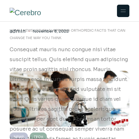
The Way You Think
admin
SEVEN SURPRISING ORTHOPEDIC FACTS THAT CAN
HOME
NEWS
November 8, 2022
CHANGE THE WAY YOU THINK
Consequat mauris nunc congue nisi vitae
suscipit tellus. Quis eleifend quam adipiscing
vitae proin sagittis nisl rhoncus. Mauris
ultrices eros in cursus turpis massa tincidunt.
Integer quis auctor elit sed vulputate mi sit
amet. Quis varius quam quisque id diam vel
quam. Ultrices sagittis orci a scelerisque
purus semper eget duis. Accumsan tortor
posuere ac ut consequat semper viverra nam
NEWS
TECH
libero. Malesuada fames ac turpis egestas